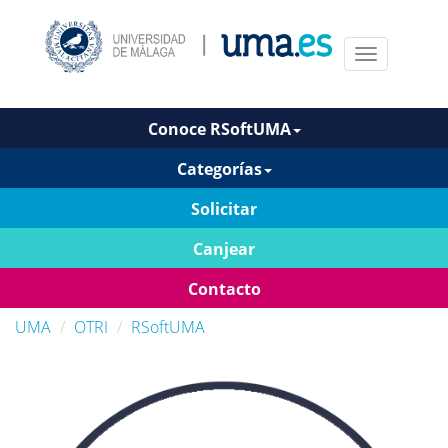
Menu
Conoce RSoftUMA
Categorías
Solicitar
Canjear
Contacto
UMA
OTRI
RSoftUMA